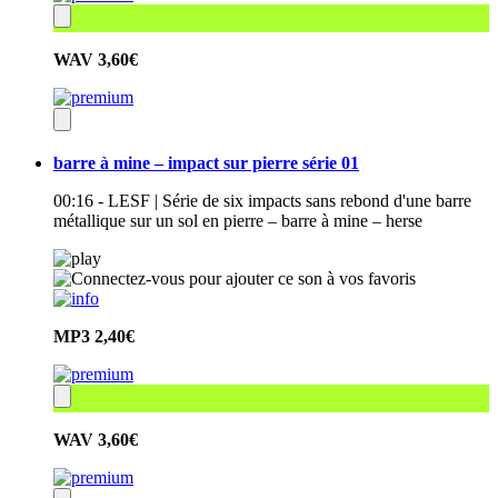
WAV
3,60€
barre à mine – impact sur pierre série 01
00:16 - LESF | Série de six impacts sans rebond d'une barre
métallique sur un sol en pierre – barre à mine – herse
MP3
2,40€
WAV
3,60€