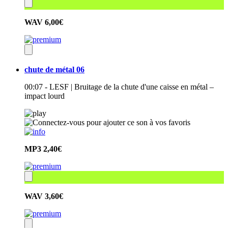
WAV
6,00€
chute de métal 06
00:07 - LESF | Bruitage de la chute d'une caisse en métal –
impact lourd
MP3
2,40€
WAV
3,60€