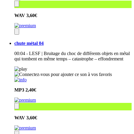
WAV
3,60€
chute métal 04
00:04 - LESF | Bruitage du choc de différents objets en métal
qui tombent en même temps – catastrophe – effondrement
MP3
2,40€
WAV
3,60€