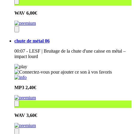
WAV
6,00€
chute de métal 06
00:07 - LESF | Bruitage de la chute d'une caisse en métal –
impact lourd
MP3
2,40€
WAV
3,60€