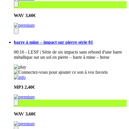
WAV
3,60€
barre à mine – impact sur pierre série 01
00:16 - LESF | Série de six impacts sans rebond d'une barre
métallique sur un sol en pierre – barre à mine – herse
MP3
2,40€
WAV
3,60€