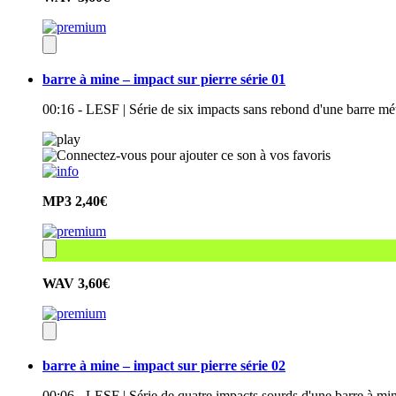
barre à mine – impact sur pierre série 01
00:16 - LESF | Série de six impacts sans rebond d'une barre méta
MP3
2,40€
WAV
3,60€
barre à mine – impact sur pierre série 02
00:06 - LESF | Série de quatre impacts sourds d'une barre à min