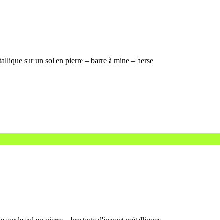
llique sur un sol en pierre – barre à mine – herse
e sur le sol en pierre – bruitage d'impact métalliques…