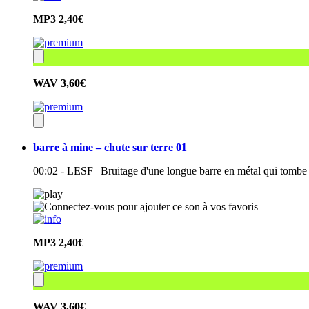
MP3
2,40€
WAV
3,60€
barre à mine – chute sur terre 01
00:02 - LESF | Bruitage d'une longue barre en métal qui tombe
MP3
2,40€
WAV
3,60€