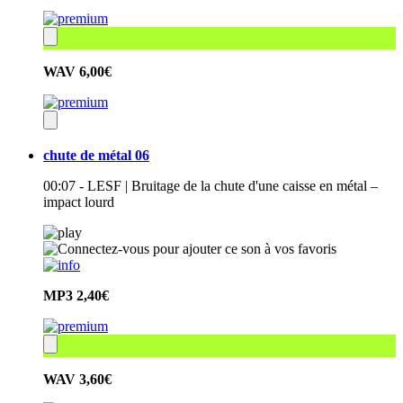
WAV
6,00€
chute de métal 06
00:07 - LESF | Bruitage de la chute d'une caisse en métal –
impact lourd
MP3
2,40€
WAV
3,60€