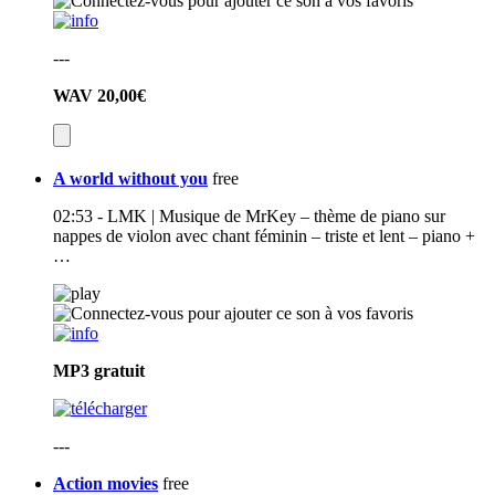
---
WAV
20,00€
A world without you
free
02:53 - LMK | Musique de MrKey – thème de piano sur
nappes de violon avec chant féminin – triste et lent – piano +
…
MP3
gratuit
---
Action movies
free