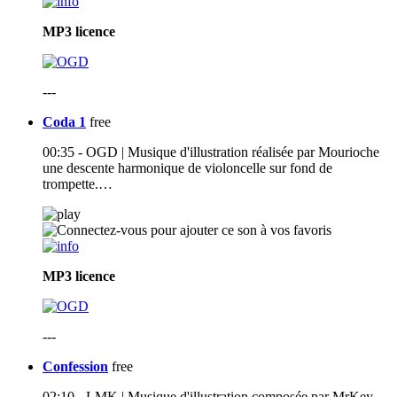
MP3
licence
---
Coda 1
free
00:35 - OGD | Musique d'illustration réalisée par Mourioche
une descente harmonique de violoncelle sur fond de
trompette.…
MP3
licence
---
Confession
free
02:10 - LMK | Musique d'illustration composée par MrKey –