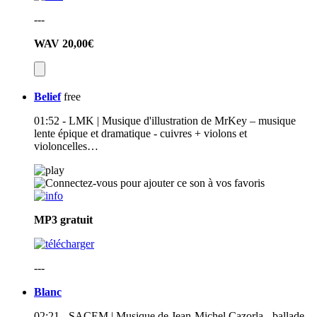
---
WAV
20,00€
Belief
free
01:52 - LMK | Musique d'illustration de MrKey – musique
lente épique et dramatique - cuivres + violons et
violoncelles…
MP3
gratuit
---
Blanc
02:21 - SACEM | Musique de Jean-Michel Cazorla - ballade