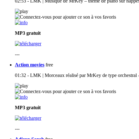
02:53 - LMK | Musique de MrKey – thème de piano sur nappes d
MP3
gratuit
---
Action movies
free
01:32 - LMK | Morceaux réalisé par MrKey de type orchestral -
MP3
gratuit
---