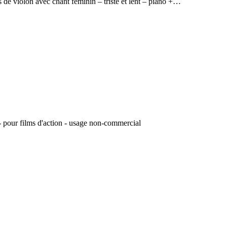
e violon avec chant féminin – triste et lent – piano +…
 pour films d'action - usage non-commercial