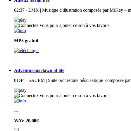
Adieux Sarah
free
02:37 - LMK | Musique d'illustration composée par MrKey – mé
MP3
gratuit
---
Adventurous dawn of life
01:44 - SACEM | Suite orchestrale néoclassique composée par 
---
WAV
20,00€