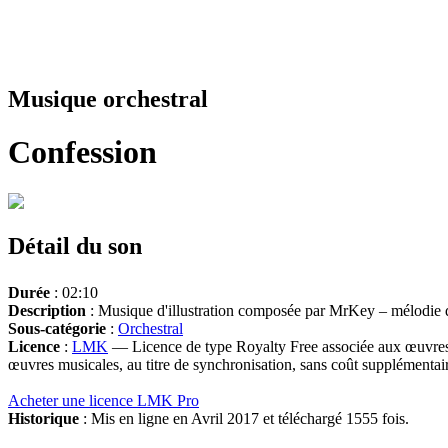
Musique orchestral
Confession
Détail du son
Durée
: 02:10
Description
: Musique d'illustration composée par MrKey – mélodie dr
Sous-catégorie
:
Orchestral
Licence
:
LMK
— Licence de type Royalty Free associée aux œuvres 
œuvres musicales, au titre de synchronisation, sans coût supplémentair
Acheter une licence LMK Pro
Historique
: Mis en ligne en Avril 2017 et téléchargé 1555 fois.