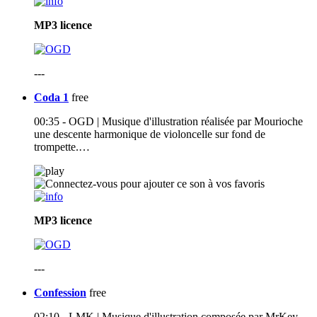
MP3
licence
---
Coda 1
free
00:35 - OGD | Musique d'illustration réalisée par Mourioche
une descente harmonique de violoncelle sur fond de
trompette.…
MP3
licence
---
Confession
free
02:10 - LMK | Musique d'illustration composée par MrKey –