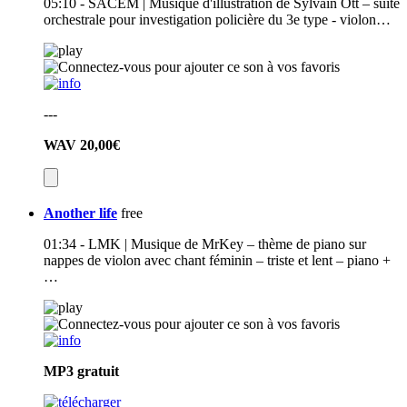
05:10 - SACEM | Musique d'illustration de Sylvain Ott – suite
orchestrale pour investigation policière du 3e type - violon…
---
WAV
20,00€
Another life
free
01:34 - LMK | Musique de MrKey – thème de piano sur
nappes de violon avec chant féminin – triste et lent – piano +
…
MP3
gratuit