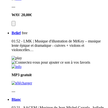
---
WAV
20,00€
Belief
free
01:52 - LMK | Musique d'illustration de MrKey – musique
lente épique et dramatique - cuivres + violons et
violoncelles…
MP3
gratuit
---
Blanc
02:21 - SACEM | Musique de Jean-Michel Cazorla - ballade