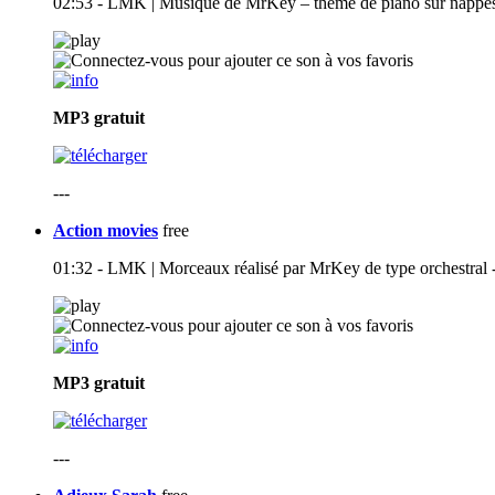
02:53 - LMK | Musique de MrKey – thème de piano sur nappes d
MP3
gratuit
---
Action movies
free
01:32 - LMK | Morceaux réalisé par MrKey de type orchestral -
MP3
gratuit
---