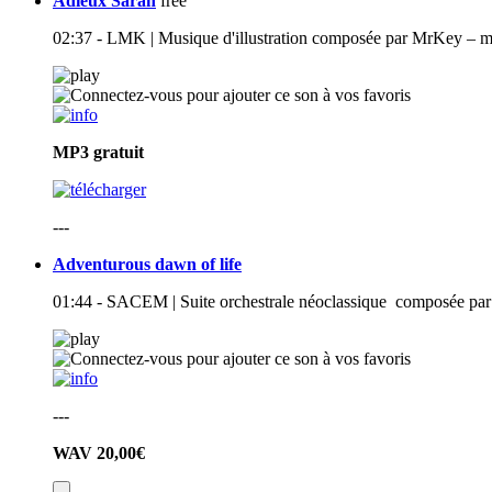
Adieux Sarah
free
02:37 - LMK | Musique d'illustration composée par MrKey – mé
MP3
gratuit
---
Adventurous dawn of life
01:44 - SACEM | Suite orchestrale néoclassique composée par 
---
WAV
20,00€