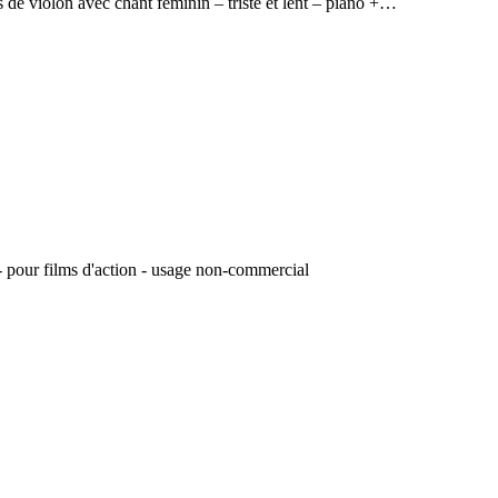
e violon avec chant féminin – triste et lent – piano +…
 pour films d'action - usage non-commercial