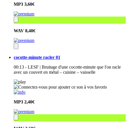
MP3
3,60€
WAV
8,40€
cocotte-minute racler 01
00:13 - LESF | Bruitage d'une cocotte-minute que l'on racle
avec un couvert en métal – cuisine – vaisselle
MP3
2,40€