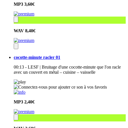
MP3
3,60€
WAV
8,40€
cocotte-minute racler 01
00:13 - LESF | Bruitage d'une cocotte-minute que l'on racle
avec un couvert en métal – cuisine – vaisselle
MP3
2,40€