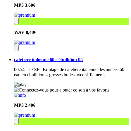
MP3
3,60€
WAV
8,40€
cafetière italienne 60's ébullition 05
00:54 - LESF | Bruitage de cafetière italienne des années 60 –
eau en ébullition – grosses bulles avec sifflements…
MP3
2,40€