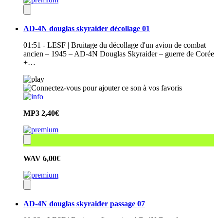
AD-4N douglas skyraider décollage 01
01:51 - LESF | Bruitage du décollage d'un avion de combat
ancien – 1945 – AD-4N Douglas Skyraider – guerre de Corée
+…
MP3
2,40€
WAV
6,00€
AD-4N douglas skyraider passage 07