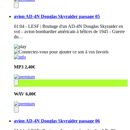
avion AD-4N Douglas Skyraider passage 05
01:04 - LESF | Bruitage d'un AD-4N Douglas Skyraider en
vol – avion bombardier américain à hélices de 1945 - Guerre
du…
MP3
2,40€
WAV
6,00€
avion AD-4N Douglas Skyraider passage 06