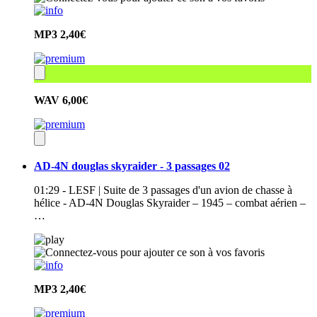
MP3
2,40€
WAV
6,00€
AD-4N douglas skyraider - 3 passages 02
01:29 - LESF | Suite de 3 passages d'un avion de chasse à
hélice - AD-4N Douglas Skyraider – 1945 – combat aérien –
…
MP3
2,40€