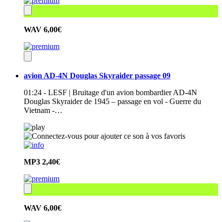
WAV
6,00€
avion AD-4N Douglas Skyraider passage 09
01:24 - LESF | Bruitage d'un avion bombardier AD-4N
Douglas Skyraider de 1945 – passage en vol - Guerre du
Vietnam -…
MP3
2,40€
WAV
6,00€