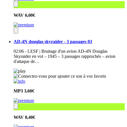
WAV
6,00€
AD-4N douglas skyraider - 3 passages 03
02:06 - LESF | Bruitage d'un avion AD-4N Douglas
Skyraider en vol – 1945 – 3 passages rapprochés – avion
d'attaque de…
MP3
3,60€
WAV
8,40€