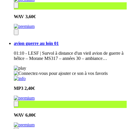
WAV
3,60€
avion guerre au loin 01
01:10 - LESF | Survol à distance d'un vieil avion de guerre à
hélice – Morane MS317 – années 30 – ambiance…
MP3
2,40€
WAV
6,00€