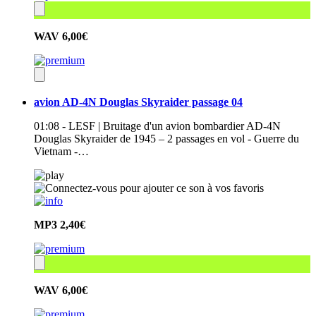
WAV
6,00€
avion AD-4N Douglas Skyraider passage 04
01:08 - LESF | Bruitage d'un avion bombardier AD-4N
Douglas Skyraider de 1945 – 2 passages en vol - Guerre du
Vietnam -…
MP3
2,40€
WAV
6,00€