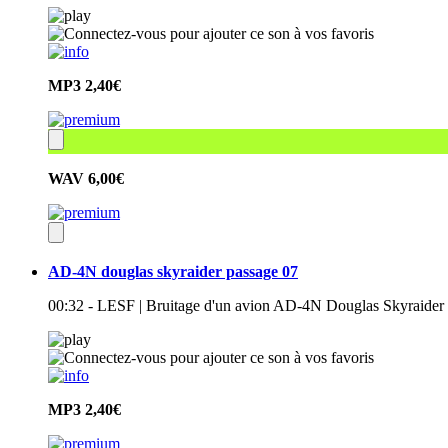
MP3
2,40€
WAV
6,00€
AD-4N douglas skyraider passage 07
00:32 - LESF | Bruitage d'un avion AD-4N Douglas Skyraider 
MP3
2,40€