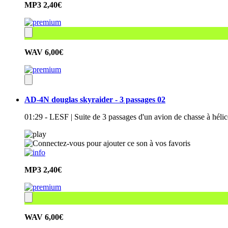
MP3
2,40€
WAV
6,00€
AD-4N douglas skyraider - 3 passages 02
01:29 - LESF | Suite de 3 passages d'un avion de chasse à hé
MP3
2,40€
WAV
6,00€