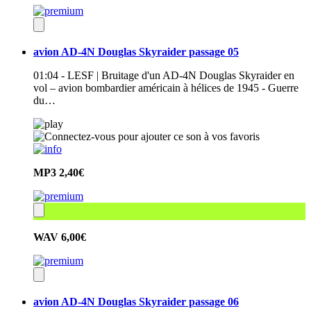
avion AD-4N Douglas Skyraider passage 05
01:04 - LESF | Bruitage d'un AD-4N Douglas Skyraider en
vol – avion bombardier américain à hélices de 1945 - Guerre
du…
MP3
2,40€
WAV
6,00€
avion AD-4N Douglas Skyraider passage 06