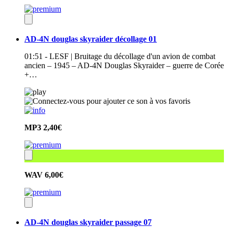
AD-4N douglas skyraider décollage 01
01:51 - LESF | Bruitage du décollage d'un avion de combat
ancien – 1945 – AD-4N Douglas Skyraider – guerre de Corée
+…
MP3
2,40€
WAV
6,00€
AD-4N douglas skyraider passage 07