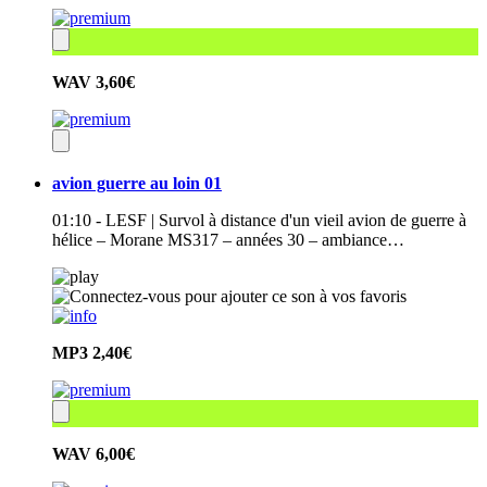
WAV
3,60€
avion guerre au loin 01
01:10 - LESF | Survol à distance d'un vieil avion de guerre à
hélice – Morane MS317 – années 30 – ambiance…
MP3
2,40€
WAV
6,00€