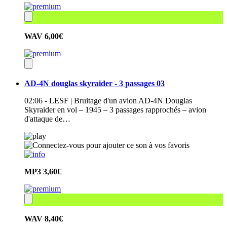
WAV
6,00€
AD-4N douglas skyraider - 3 passages 03
02:06 - LESF | Bruitage d'un avion AD-4N Douglas
Skyraider en vol – 1945 – 3 passages rapprochés – avion
d'attaque de…
MP3
3,60€
WAV
8,40€