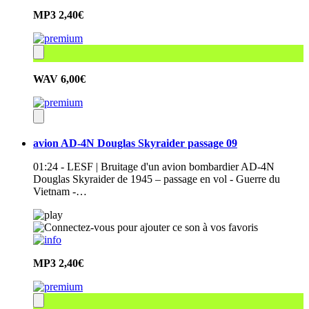
MP3
2,40€
WAV
6,00€
avion AD-4N Douglas Skyraider passage 09
01:24 - LESF | Bruitage d'un avion bombardier AD-4N
Douglas Skyraider de 1945 – passage en vol - Guerre du
Vietnam -…
MP3
2,40€