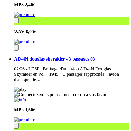
MP3
2,40€
WAV
6,00€
AD-4N douglas skyraider - 3 passages 03
02:06 - LESF | Bruitage d'un avion AD-4N Douglas
Skyraider en vol – 1945 – 3 passages rapprochés – avion
d'attaque de…
MP3
3,60€