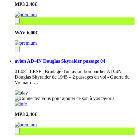
MP3
2,40€
WAV
6,00€
avion AD-4N Douglas Skyraider passage 04
01:08 - LESF | Bruitage d'un avion bombardier AD-4N
Douglas Skyraider de 1945 – 2 passages en vol - Guerre du
Vietnam -…
MP3
2,40€