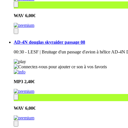
WAV
6,00€
AD-4N douglas skyraider passage 08
00:30 - LESF | Bruitage d'un passage d'avion à hélice AD-4N
MP3
2,40€
WAV
6,00€