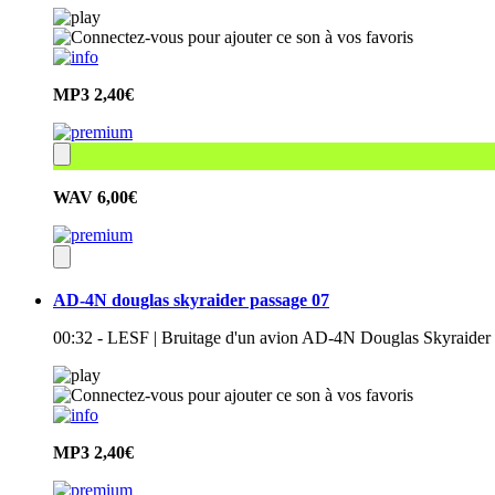
MP3
2,40€
WAV
6,00€
AD-4N douglas skyraider passage 07
00:32 - LESF | Bruitage d'un avion AD-4N Douglas Skyraider 
MP3
2,40€