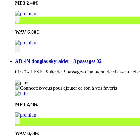
MP3
2,40€
WAV
6,00€
AD-4N douglas skyraider - 3 passages 02
01:29 - LESF | Suite de 3 passages d'un avion de chasse à hé
MP3
2,40€
WAV
6,00€