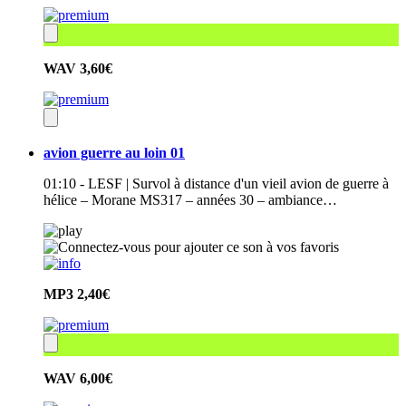
WAV
3,60€
avion guerre au loin 01
01:10 - LESF | Survol à distance d'un vieil avion de guerre à
hélice – Morane MS317 – années 30 – ambiance…
MP3
2,40€
WAV
6,00€