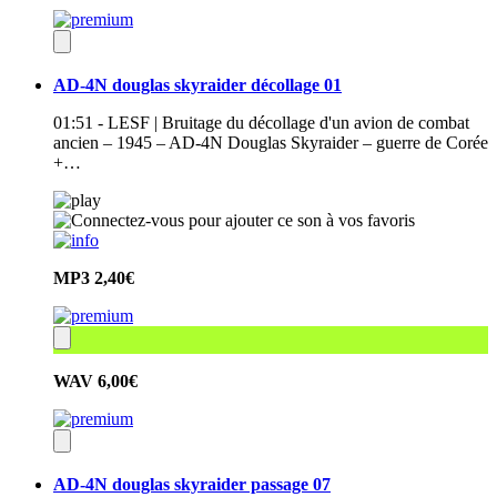
AD-4N douglas skyraider décollage 01
01:51 - LESF | Bruitage du décollage d'un avion de combat
ancien – 1945 – AD-4N Douglas Skyraider – guerre de Corée
+…
MP3
2,40€
WAV
6,00€
AD-4N douglas skyraider passage 07