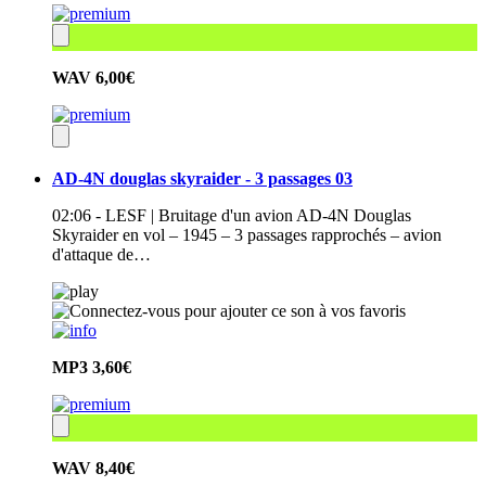
WAV
6,00€
AD-4N douglas skyraider - 3 passages 03
02:06 - LESF | Bruitage d'un avion AD-4N Douglas
Skyraider en vol – 1945 – 3 passages rapprochés – avion
d'attaque de…
MP3
3,60€
WAV
8,40€