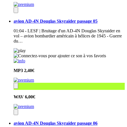
avion AD-4N Douglas Skyraider passage 05
01:04 - LESF | Bruitage d'un AD-4N Douglas Skyraider en
vol – avion bombardier américain à hélices de 1945 - Guerre
du…
MP3
2,40€
WAV
6,00€
avion AD-4N Douglas Skyraider passage 06