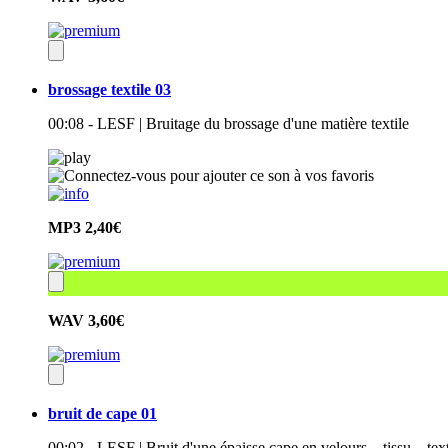
brossage textile 03
00:08 - LESF | Bruitage du brossage d'une matière textile
MP3
2,40€
WAV
3,60€
bruit de cape 01
00:02 - LESF | Bruit d'une épaisse cape en velours – tissu – tex