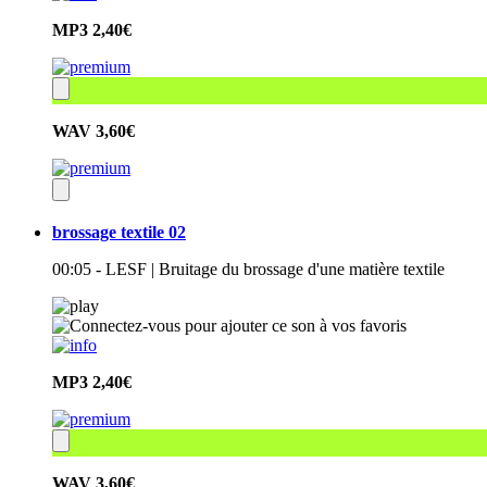
MP3
2,40€
WAV
3,60€
brossage textile 02
00:05 - LESF | Bruitage du brossage d'une matière textile
MP3
2,40€
WAV
3,60€