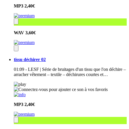
MP3
2,40€
WAV
3,60€
tissu déchirer 02
01:09 - LESF | Série de bruitages d'un tissu que l'on déchire –
arracher vêtement – textile – déchirures courtes et…
MP3
2,40€