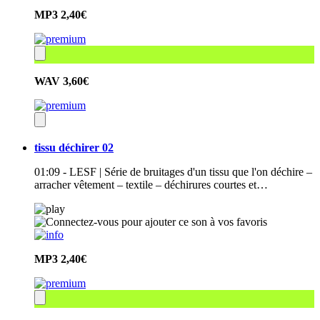
MP3
2,40€
WAV
3,60€
tissu déchirer 02
01:09 - LESF | Série de bruitages d'un tissu que l'on déchire –
arracher vêtement – textile – déchirures courtes et…
MP3
2,40€