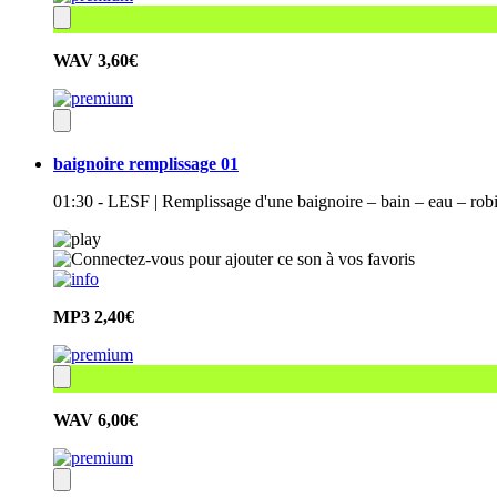
WAV
3,60€
baignoire remplissage 01
01:30 - LESF | Remplissage d'une baignoire – bain – eau – robin
MP3
2,40€
WAV
6,00€