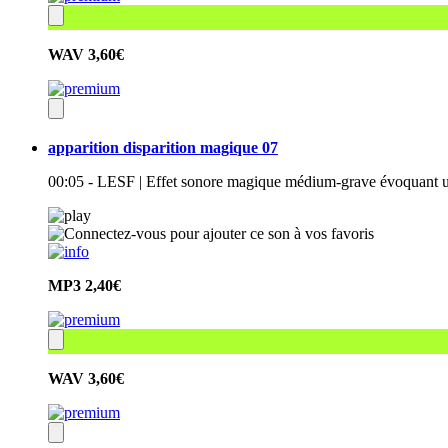
WAV
3,60€
apparition disparition magique 07
00:05 - LESF | Effet sonore magique médium-grave évoquant u
MP3
2,40€
WAV
3,60€