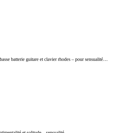
sse batterie guitare et clavier rhodes – pour sensualité…
imentalité et solitude – sensualité