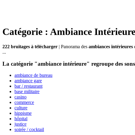
Catégorie : Ambiance Intérieur
222 bruitages à télécharger
| Panorama des
ambiances intérieures
d
...
La catégorie "ambiance intérieure" regroupe des sons i
ambiance de bureau
ambiance gare
bar / restaurant
base militaire
casino
commerce
culture
hippisme
hôpital
justice
soirée / cocktail