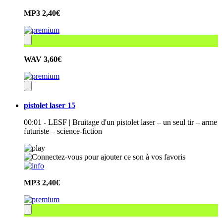
MP3
2,40€
WAV
3,60€
pistolet laser 15
00:01 - LESF | Bruitage d'un pistolet laser – un seul tir – arme
futuriste – science-fiction
MP3
2,40€