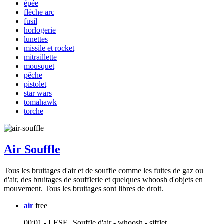
épée
flèche arc
fusil
horlogerie
lunettes
missile et rocket
mitraillette
mousquet
pêche
pistolet
star wars
tomahawk
torche
Air Souffle
Tous les bruitages d'air et de souffle comme les fuites de gaz ou
d'air, des bruitages de soufflerie et quelques whoosh d'objets en
mouvement. Tous les bruitages sont libres de droit.
air
free
00:01 - LESF | Souffle d'air - whoosh - sifflet