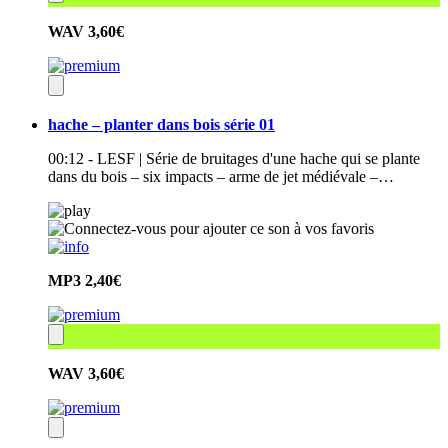
WAV
3,60€
hache – planter dans bois série 01
00:12 - LESF | Série de bruitages d'une hache qui se plante
dans du bois – six impacts – arme de jet médiévale –…
MP3
2,40€
WAV
3,60€