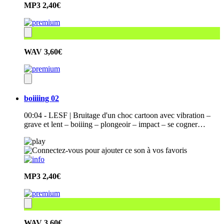
MP3
2,40€
WAV
3,60€
boiiiing 02
00:04 - LESF | Bruitage d'un choc cartoon avec vibration –
grave et lent – boiiing – plongeoir – impact – se cogner…
MP3
2,40€
WAV
3,60€