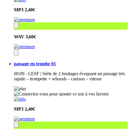
MP3
2,40€
WAV
3,60€
passage en trombe 01
00:09 - LESF | Série de 2 bruitages évoquant un passage très
rapide – trompette + whoosh – cartoon – vitesse
MP3
2,40€