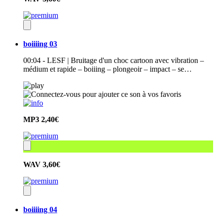
boiiiing 03
00:04 - LESF | Bruitage d'un choc cartoon avec vibration –
médium et rapide – boiiing – plongeoir – impact – se…
MP3
2,40€
WAV
3,60€
boiiiing 04