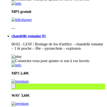
MP3
gratuit
---
chandelle romaine 01
00:02 - LESF | Bruitage de feu d'artifice – chandelle romaine
– 1 tir proche – fête – pyrotechnie – explosion
MP3
2,40€
WAV
3,60€