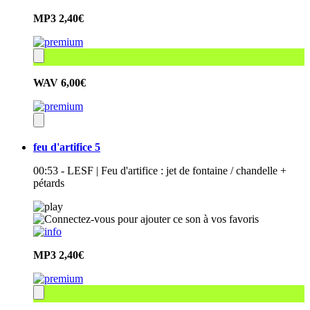
MP3
2,40€
WAV
6,00€
feu d'artifice 5
00:53 - LESF | Feu d'artifice : jet de fontaine / chandelle +
pétards
MP3
2,40€