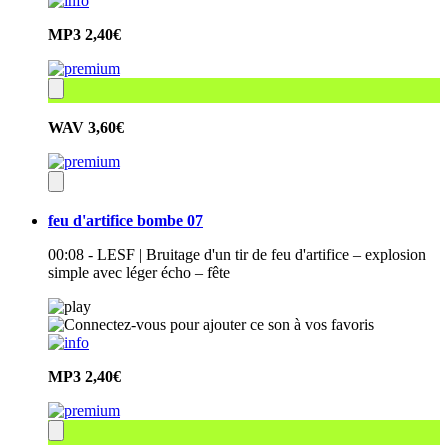
MP3
2,40€
WAV
3,60€
feu d'artifice bombe 07
00:08 - LESF | Bruitage d'un tir de feu d'artifice – explosion
simple avec léger écho – fête
MP3
2,40€