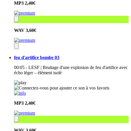
MP3
2,40€
WAV
3,60€
feu d'artifice bombe 03
00:05 - LESF | Bruitage d'une explosion de feu d'artifice avec
écho léger – élément isolé
MP3
2,40€
WAV
3,60€