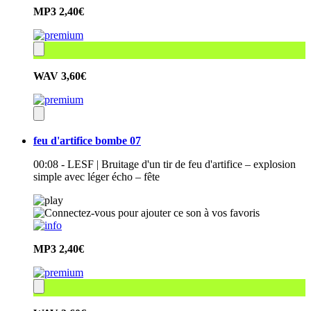
MP3
2,40€
WAV
3,60€
feu d'artifice bombe 07
00:08 - LESF | Bruitage d'un tir de feu d'artifice – explosion
simple avec léger écho – fête
MP3
2,40€