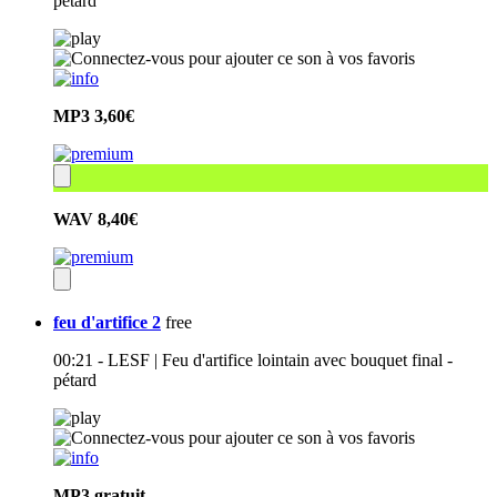
pétard
MP3
3,60€
WAV
8,40€
feu d'artifice 2
free
00:21 - LESF | Feu d'artifice lointain avec bouquet final -
pétard
MP3
gratuit