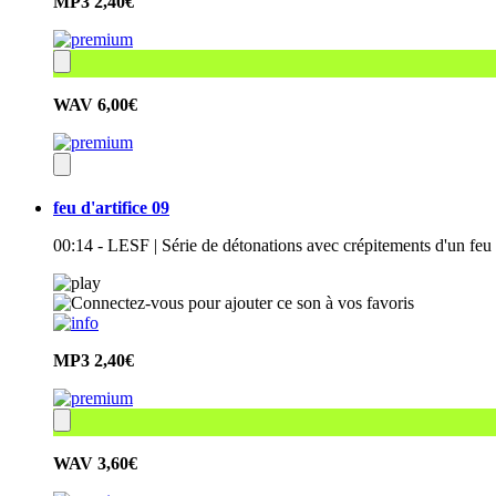
MP3
2,40€
WAV
6,00€
feu d'artifice 09
00:14 - LESF | Série de détonations avec crépitements d'un feu d
MP3
2,40€
WAV
3,60€