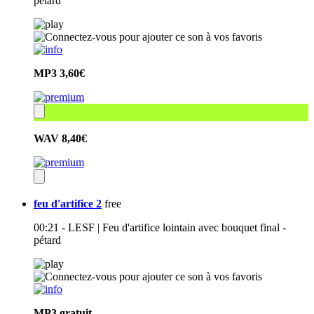
pétard
MP3
3,60€
WAV
8,40€
feu d'artifice 2
free
00:21 - LESF | Feu d'artifice lointain avec bouquet final -
pétard
MP3
gratuit