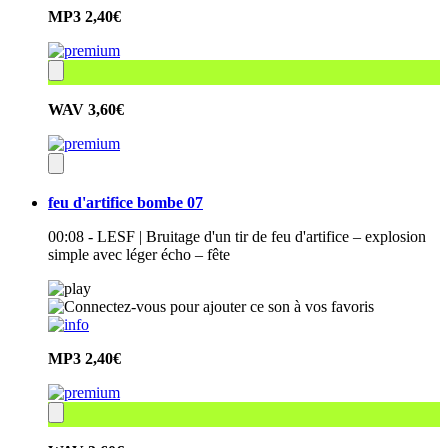
MP3
2,40€
WAV
3,60€
feu d'artifice bombe 07
00:08 - LESF | Bruitage d'un tir de feu d'artifice – explosion
simple avec léger écho – fête
MP3
2,40€