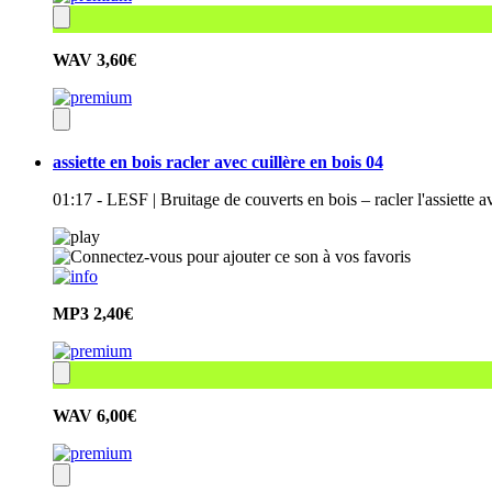
WAV
3,60€
assiette en bois racler avec cuillère en bois 04
01:17 - LESF | Bruitage de couverts en bois – racler l'assiette a
MP3
2,40€
WAV
6,00€