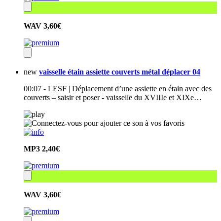
WAV
3,60€
new
vaisselle étain assiette couverts métal déplacer 04
00:07 - LESF | Déplacement d’une assiette en étain avec des
couverts – saisir et poser - vaisselle du XVIIIe et XIXe…
MP3
2,40€
WAV
3,60€