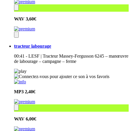
WAV
3,60€
tracteur labourage
00:41 - LESF | Tracteur Massey-Fergusson 6245 – manœuvre
de labourage – campagne – ferme
MP3
2,40€
WAV
6,00€