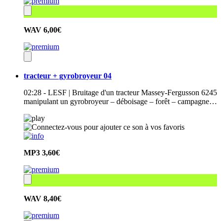
WAV
6,00€
tracteur + gyrobroyeur 04
02:28 - LESF | Bruitage d'un tracteur Massey-Fergusson 6245
manipulant un gyrobroyeur – déboisage – forêt – campagne…
MP3
3,60€
WAV
8,40€