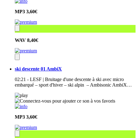
MP3
3,60€
WAV
8,40€
ski descente 01 AmbiX
02:21 - LESF | Bruitage d'une descente à ski avec micro
embarqué – sport d'hiver – ski alpin – Ambisonic AmbiX…
MP3
3,60€