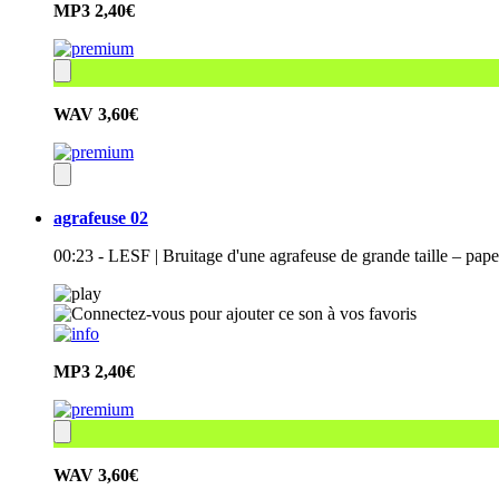
MP3
2,40€
WAV
3,60€
agrafeuse 02
00:23 - LESF | Bruitage d'une agrafeuse de grande taille – papet
MP3
2,40€
WAV
3,60€