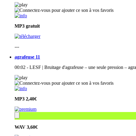
MP3
gratuit
---
agrafeuse 11
00:02 - LESF | Bruitage d'agrafeuse – une seule pression – agraf
MP3
2,40€
WAV
3,60€