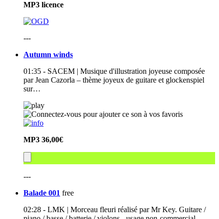
MP3
licence
---
Autumn winds
01:35 - SACEM | Musique d'illustration joyeuse composée
par Jean Cazorla – thème joyeux de guitare et glockenspiel
sur…
MP3
36,00€
---
Balade 001
free
02:28 - LMK | Morceau fleuri réalisé par Mr Key. Guitare /
piano / basse / batterie / violons - usage non-commercial -…