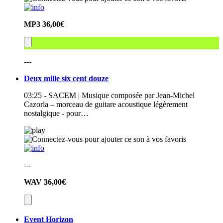
MP3
36,00€
---
Deux mille six cent douze
03:25 - SACEM | Musique composée par Jean-Michel
Cazorla – morceau de guitare acoustique légèrement
nostalgique - pour…
---
WAV
36,00€
Event Horizon