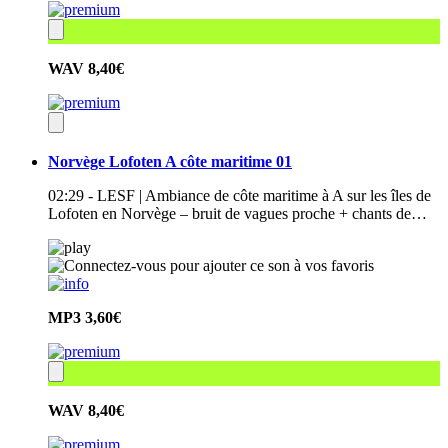
WAV
8,40€
Norvège Lofoten A côte maritime 01
02:29 - LESF | Ambiance de côte maritime à A sur les îles de
Lofoten en Norvège – bruit de vagues proche + chants de…
MP3
3,60€
WAV
8,40€