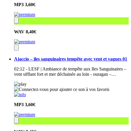
MP3
3,60€
WAV
8,40€
Ajaccio – iles sanguinaires tempête avec vent et vagues 01
02:12 - LESF | Ambiance de tempête aux Iles Sanguinaires –
vent sifflant fort et mer déchainée au loin - ouragan –…
MP3
3,60€