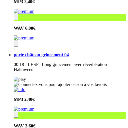
MP3
2,40€
WAV
6,00€
porte château grincement 04
00:18 - LESF | Long grincement avec réverbération –
Halloween
MP3
2,40€
WAV
3,60€