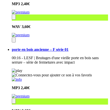
MP3
2,40€
WAV
3,60€
porte en bois ancienne – F série 01
00:16 - LESF | Bruitages d'une vieille porte en bois sans
serrure – série de fermetures avec impact
MP3
2,40€