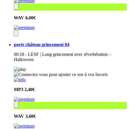
WAV
6,00€
porte château grincement 04
00:18 - LESF | Long grincement avec réverbération –
Halloween
MP3
2,40€
WAV
3,60€