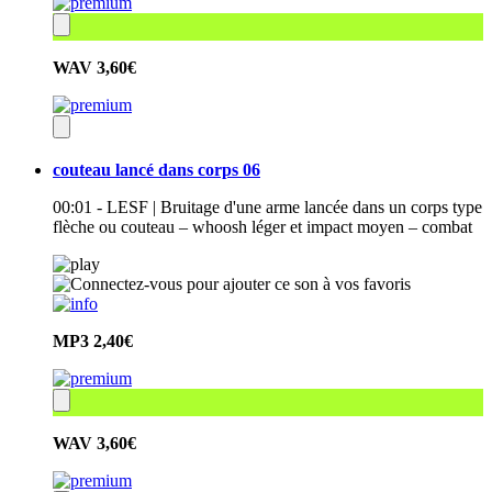
WAV
3,60€
couteau lancé dans corps 06
00:01 - LESF | Bruitage d'une arme lancée dans un corps type
flèche ou couteau – whoosh léger et impact moyen – combat
MP3
2,40€
WAV
3,60€