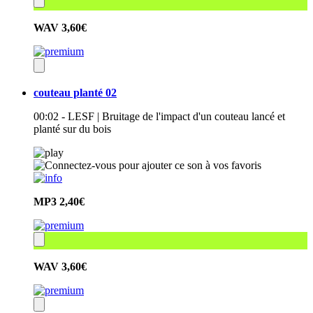
WAV
3,60€
couteau planté 02
00:02 - LESF | Bruitage de l'impact d'un couteau lancé et
planté sur du bois
MP3
2,40€
WAV
3,60€