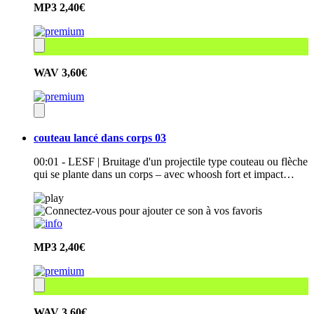
MP3
2,40€
WAV
3,60€
couteau lancé dans corps 03
00:01 - LESF | Bruitage d'un projectile type couteau ou flèche
qui se plante dans un corps – avec whoosh fort et impact…
MP3
2,40€
WAV
3,60€