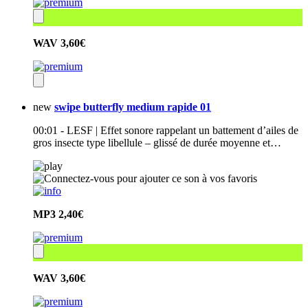
WAV
3,60€
new
swipe butterfly medium rapide 01
00:01 - LESF | Effet sonore rappelant un battement d’ailes de
gros insecte type libellule – glissé de durée moyenne et…
MP3
2,40€
WAV
3,60€