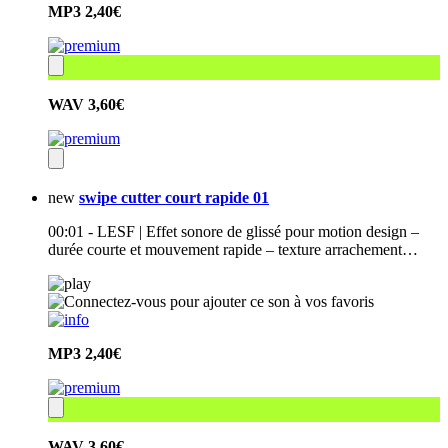
MP3
2,40€
WAV
3,60€
new
swipe cutter court rapide 01
00:01 - LESF | Effet sonore de glissé pour motion design –
durée courte et mouvement rapide – texture arrachement…
MP3
2,40€
WAV
3,60€