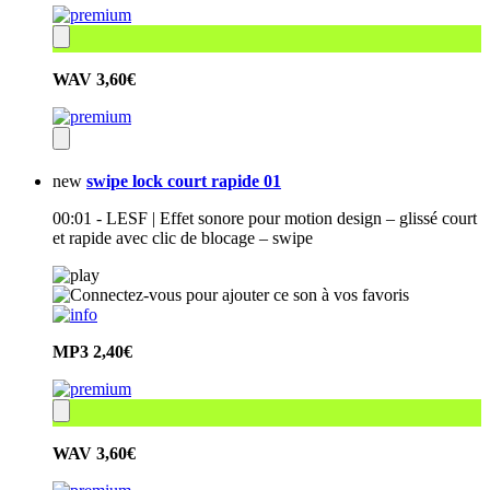
WAV
3,60€
new
swipe lock court rapide 01
00:01 - LESF | Effet sonore pour motion design – glissé court
et rapide avec clic de blocage – swipe
MP3
2,40€
WAV
3,60€