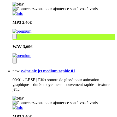
MP3
2,40€
WAV
3,60€
new
swipe air jet medium rapide 01
00:01 - LESF | Effet sonore de glissé pour animation
graphique – durée moyenne et mouvement rapide – texture
jet…
MP3
2,40€