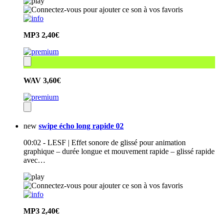
MP3
2,40€
WAV
3,60€
new
swipe écho long rapide 02
00:02 - LESF | Effet sonore de glissé pour animation
graphique – durée longue et mouvement rapide – glissé rapide
avec…
MP3
2,40€