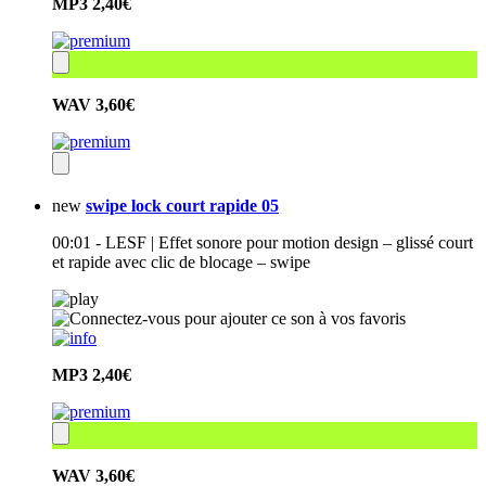
MP3
2,40€
WAV
3,60€
new
swipe lock court rapide 05
00:01 - LESF | Effet sonore pour motion design – glissé court
et rapide avec clic de blocage – swipe
MP3
2,40€
WAV
3,60€