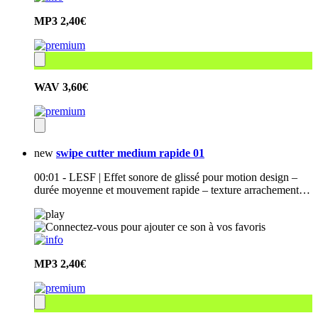
MP3
2,40€
WAV
3,60€
new
swipe cutter medium rapide 01
00:01 - LESF | Effet sonore de glissé pour motion design –
durée moyenne et mouvement rapide – texture arrachement…
MP3
2,40€