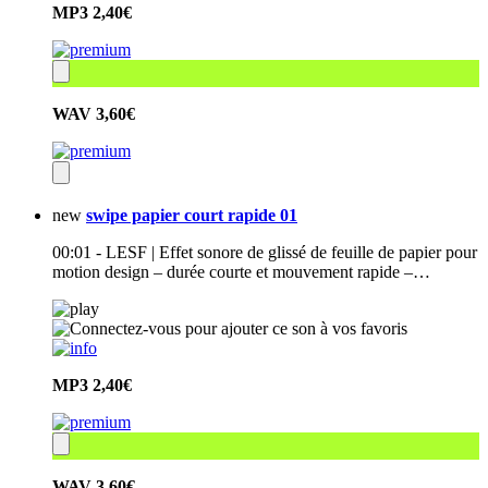
MP3
2,40€
WAV
3,60€
new
swipe papier court rapide 01
00:01 - LESF | Effet sonore de glissé de feuille de papier pour
motion design – durée courte et mouvement rapide –…
MP3
2,40€
WAV
3,60€