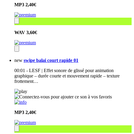
MP3
2,40€
WAV
3,60€
new
swipe balai court rapide 01
00:01 - LESF | Effet sonore de glissé pour animation
graphique – durée courte et mouvement rapide – texture
frottement…
MP3
2,40€