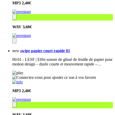
MP3
2,40€
WAV
3,60€
new
swipe papier court rapide 01
00:01 - LESF | Effet sonore de glissé de feuille de papier pour
motion design – durée courte et mouvement rapide –…
MP3
2,40€
WAV
3,60€