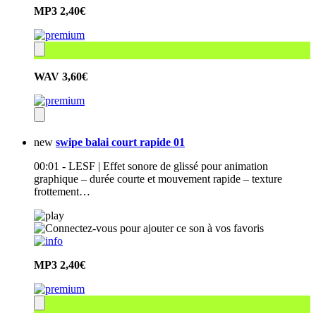
MP3
2,40€
WAV
3,60€
new
swipe balai court rapide 01
00:01 - LESF | Effet sonore de glissé pour animation
graphique – durée courte et mouvement rapide – texture
frottement…
MP3
2,40€