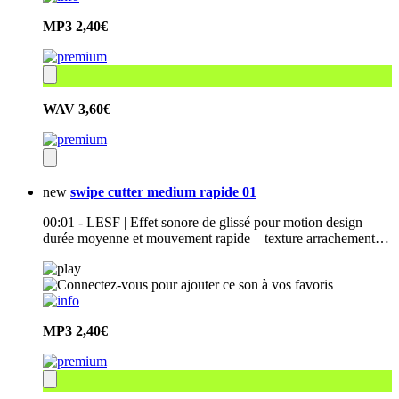
MP3
2,40€
WAV
3,60€
new
swipe cutter medium rapide 01
00:01 - LESF | Effet sonore de glissé pour motion design –
durée moyenne et mouvement rapide – texture arrachement…
MP3
2,40€