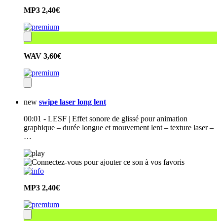
MP3
2,40€
WAV
3,60€
new
swipe laser long lent
00:01 - LESF | Effet sonore de glissé pour animation
graphique – durée longue et mouvement lent – texture laser –
…
MP3
2,40€