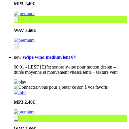
MP3
2,40€
WAV
3,60€
new
swipe wind medium lent 04
00:01 - LESF | Effet sonore swipe pour motion design –
durée moyenne et mouvement vitesse lente – texture vent
MP3
2,40€
WAV
3,60€