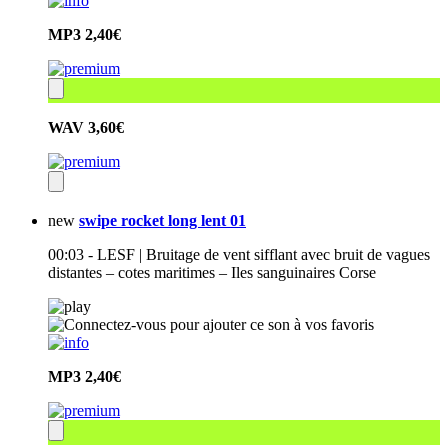
MP3
2,40€
WAV
3,60€
new
swipe rocket long lent 01
00:03 - LESF | Bruitage de vent sifflant avec bruit de vagues
distantes – cotes maritimes – Iles sanguinaires Corse
MP3
2,40€