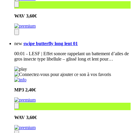
WAV
3,60€
new
swipe butterfly long lent 01
00:01 - LESF | Effet sonore rappelant un battement d’ailes de
gros insecte type libellule – glissé long et lent pour…
MP3
2,40€
WAV
3,60€