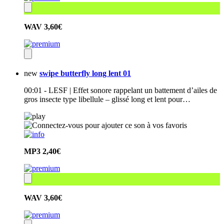
WAV
3,60€
new
swipe butterfly long lent 01
00:01 - LESF | Effet sonore rappelant un battement d’ailes de
gros insecte type libellule – glissé long et lent pour…
MP3
2,40€
WAV
3,60€