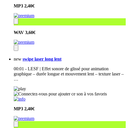
MP3
2,40€
WAV
3,60€
new
swipe laser long lent
00:01 - LESF | Effet sonore de glissé pour animation
graphique – durée longue et mouvement lent – texture laser –
…
MP3
2,40€