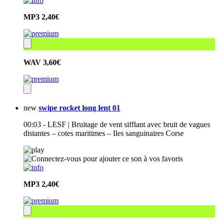
MP3
2,40€
WAV
3,60€
new
swipe rocket long lent 01
00:03 - LESF | Bruitage de vent sifflant avec bruit de vagues
distantes – cotes maritimes – Iles sanguinaires Corse
MP3
2,40€