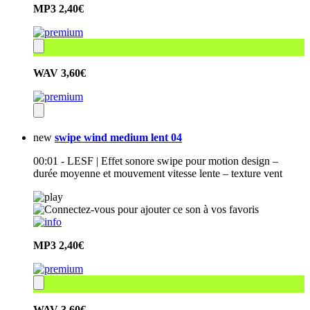
MP3
2,40€
WAV
3,60€
new
swipe wind medium lent 04
00:01 - LESF | Effet sonore swipe pour motion design –
durée moyenne et mouvement vitesse lente – texture vent
MP3
2,40€
WAV
3,60€