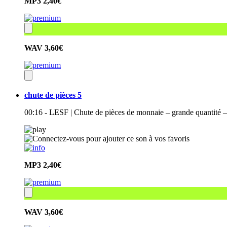
MP3
2,40€
WAV
3,60€
chute de pièces 5
00:16 - LESF | Chute de pièces de monnaie – grande quantité –
MP3
2,40€
WAV
3,60€