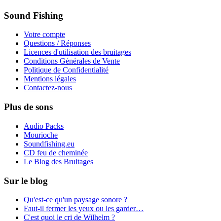
Sound Fishing
Votre compte
Questions / Réponses
Licences d'utilisation des bruitages
Conditions Générales de Vente
Politique de Confidentialité
Mentions légales
Contactez-nous
Plus de sons
Audio Packs
Mourioche
Soundfishing.eu
CD feu de cheminée
Le Blog des Bruitages
Sur le blog
Qu'est-ce qu'un paysage sonore ?
Faut-il fermer les yeux ou les garder…
C'est quoi le cri de Wilhelm ?